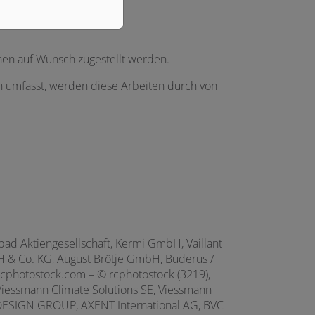
nen auf Wunsch zugestellt werden.
n umfasst, werden diese Arbeiten durch von
d Aktiengesellschaft, Kermi GmbH, Vaillant
 & Co. KG, August Brötje GmbH, Buderus /
hotostock.com – © rcphotostock (3219),
Viessmann Climate Solutions SE, Viessmann
ESIGN GROUP, AXENT International AG,
BVC