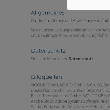
Allgemeines
Für die Ausführung und Abwicklung von Auft
Soweit unser Leistungsspektrum auch Arbeit
uns beauftragte Meisterbetriebe ausgeführt.
Datenschutz
Siehe im Menü unter
Datenschutz
.
Bildquellen
VIGOUR GmbH, KEUCO GmbH & Co. KG, Bette G
Deutschland GmbH & Co. KG, Helios Ventilat
Bosch Thermotechnik GmbH, WOLF GMBH, COS
Adobe Stock: Adobe Systems Software Irelan
Werke, Prefa GmbH, Artfliesen, ETA Heizte