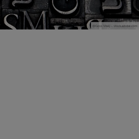
@G
oss Vitalij
– stock.adobe.com