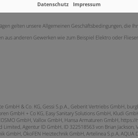
Datenschutz
Impressum
rägen gelten unsere Allgemeinen Geschäftsbedingungen, die Ih
en aus anderen Gewerken wie zum Beispiel Elektro oder Fliese
mbH & Co. KG, Gessi S.p.A., Geberit Vertriebs GmbH, burgba
oren GmbH + Co KG, Easy Sanitary Solutions GmbH, Kludi GmbH
MO GmbH, Vallox GmbH, Hansa Armaturen GmbH, https://rcp
d Limited, Agentur ID GmbH, ID 322518563 von Brian Jackson, 
chnik GmbH, ÖkoFEN Heiztechnik GmbH,
Artelinea S.p.A,
AQUA D