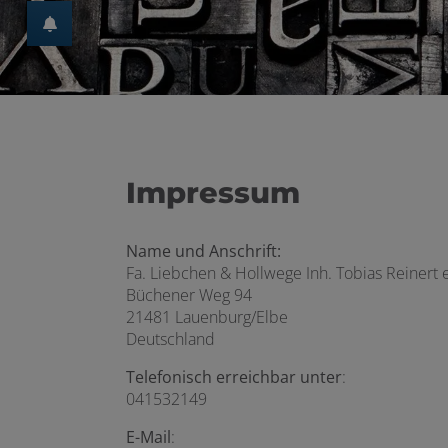
ü öffnen und schließen
Impressum
Name und Anschrift:
Fa. Liebchen & Hollwege Inh. Tobias Reinert e
Büchener Weg 94
21481 Lauenburg/Elbe
Deutschland
Telefonisch erreichbar unter
:
041532149
E-Mail
: