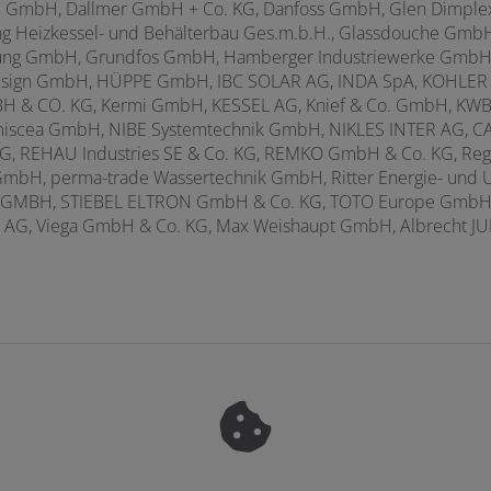
 GmbH, Dallmer GmbH + Co. KG, Danfoss GmbH, Glen Dimplex
ing Heizkessel- und Behälterbau Ges.m.b.H., Glassdouche Gmb
tung GmbH,
Grundfos GmbH, Hamberger Industriewerke GmbH,
esign GmbH,
HÜPPE GmbH, IBC SOLAR AG, INDA SpA,
KOHLER 
& CO. KG, Kermi GmbH, KESSEL AG, Knief & Co. GmbH, KWB D
cea GmbH, NIBE Systemtechnik GmbH, NIKLES INTER AG, CARLO
, REHAU Industries SE & Co. KG,
REMKO GmbH & Co. KG, Re
GmbH, perma-trade Wassertechnik GmbH, Ritter Energie- und
GMBH, STIEBEL ELTRON GmbH & Co. KG, TOTO Europe GmbH, U
ch AG, Viega GmbH & Co. KG, Max Weishaupt GmbH,
Albrecht J